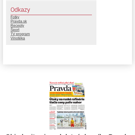
Odkazy
Fotky
Pravda.sk
Recepty
Šport
TV program
Vinotéka