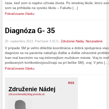
čase, keď som si naplno užívala života. Po strednej škole, ktorú 
som sa prihlásila na vysokú školu – Fakultu […]
Pokračovanie článku
Diagnóza G- 35
20. septembra 2013, Prečítané 3 017x,
Združenie Nádej
,
Nezaradené
V prípade SM je veľmi dôležitá koordinácia a dobrá spolupráca viace
diagnóze sa na pacienta nabaľujú ďalšie a ďalšie zdravotné problé
Ivan mal karcinóm na naj-intímnejšom mužskom mieste. Vraj to moh
podávaných kortikoidov(používajú sa pri liečbe SM), vraj. V jeho […
Pokračovanie článku
RSS
Združenie Nádej
zdruzenienadej.blog.pravda.sk