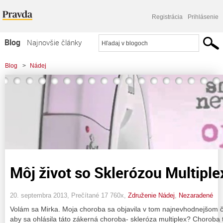
Registrácia
Prihlásenie
Blog
Najnovšie články
Najčítanejšie články
Blog
>
Nádej
Najkomentovanejšie články
Zoznam blogov
Komerčné blogy
Môj život so Sklerózou Multiple
20. septembra 2013, Prečítané 17 760x,
Združenie Nádej
,
Nezaradené
Volám sa Mirka. Moja choroba sa objavila v tom najnevhodnejšom ča
aby sa ohlásila táto zákerná choroba- skleróza multiplex? Choroba t